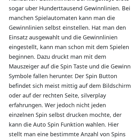
sogar uber Hunderttausend Gewinnlinien. Bei
manchen Spielautomaten kann man die
Gewinnlinien selbst einstellen. Hat man den
Einsatz ausgewahlt und die Gewinnlinien
eingestellt, kann man schon mit dem Spielen
beginnen. Dazu druckt man mit dem
Mauszeiger auf die Spin Taste und die Gewinn
Symbole fallen herunter. Der Spin Button
befindet sich meist mittig auf dem Bildschirm
oder auf der rechten Seite, silverplay
erfahrungen. Wer jedoch nicht jeden
einzelnen Spin selbst drucken mochte, der
kann die Auto Spin Funktion wahlen. Hier
stellt man eine bestimmte Anzahl von Spins