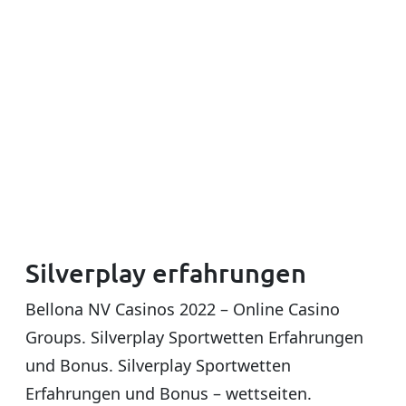
Silverplay erfahrungen
Bellona NV Casinos 2022 – Online Casino
Groups. Silverplay Sportwetten Erfahrungen
und Bonus. Silverplay Sportwetten
Erfahrungen und Bonus – wettseiten.