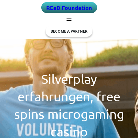
Skip
REaD Foundation
to
content
BECOME A PARTNER
Silverplay
erfahrungen, free
spins microgaming
casino