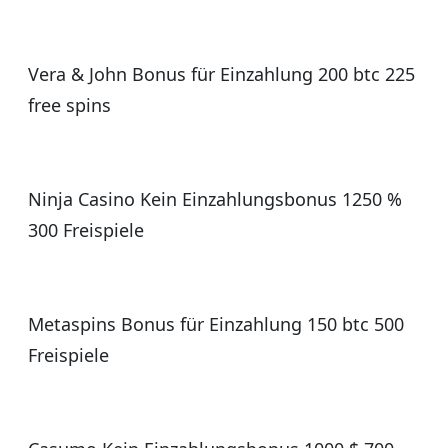
Vera & John Bonus für Einzahlung 200 btc 225
free spins
Ninja Casino Kein Einzahlungsbonus 1250 %
300 Freispiele
Metaspins Bonus für Einzahlung 150 btc 500
Freispiele