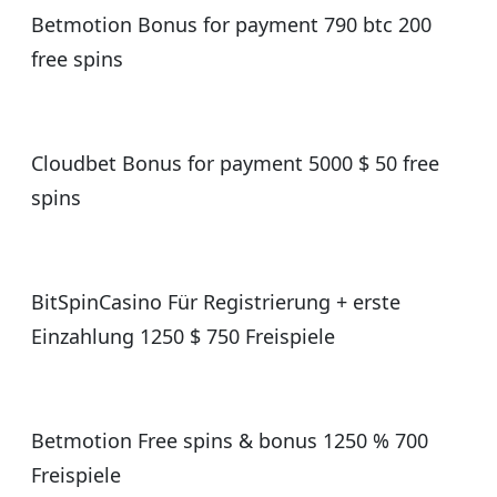
Betmotion Bonus for payment 790 btc 200
free spins
Cloudbet Bonus for payment 5000 $ 50 free
spins
BitSpinCasino Für Registrierung + erste
Einzahlung 1250 $ 750 Freispiele
Betmotion Free spins & bonus 1250 % 700
Freispiele