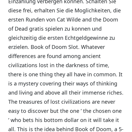
Einzahlung verbergen konnen. Schalten Sie
diese frei, erhalten Sie die Moglichkeiten, die
ersten Runden von Cat Wilde and the Doom
of Dead gratis spielen zu konnen und
gleichzeitig die ersten Echtgeldgewinne zu
erzielen. Book of Doom Slot. Whatever
differences are found among ancient
civilizations lost in the darkness of time,
there is one thing they all have in common. It
is a mystery covering their ways of thinking
and living and above all their immense riches.
The treasures of lost civilizations are never
easy to discover but the one ‘ the chosen one
‘ who bets his bottom dollar on it will take it
all. This is the idea behind Book of Doom, a 5-