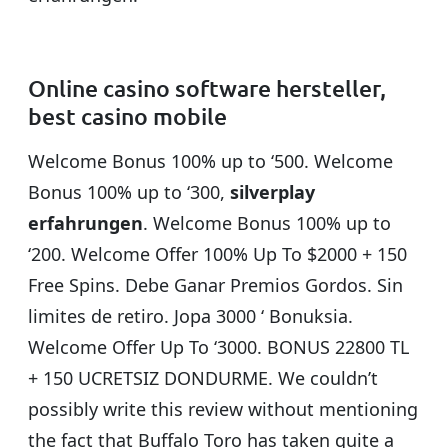
Online casino software hersteller,
best casino mobile
Welcome Bonus 100% up to ‘500. Welcome
Bonus 100% up to ‘300,
silverplay
erfahrungen
. Welcome Bonus 100% up to
‘200. Welcome Offer 100% Up To $2000 + 150
Free Spins. Debe Ganar Premios Gordos. Sin
limites de retiro. Jopa 3000 ‘ Bonuksia.
Welcome Offer Up To ‘3000. BONUS 22800 TL
+ 150 UCRETSIZ DONDURME. We couldn’t
possibly write this review without mentioning
the fact that Buffalo Toro has taken quite a