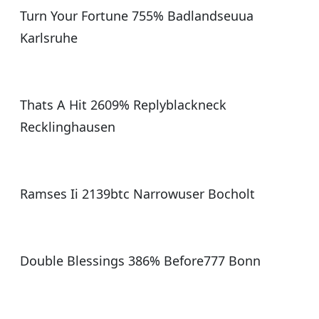
Turn Your Fortune 755% Badlandseuua
Karlsruhe
Thats A Hit 2609% Replyblackneck
Recklinghausen
Ramses Ii 2139btc Narrowuser Bocholt
Double Blessings 386% Before777 Bonn