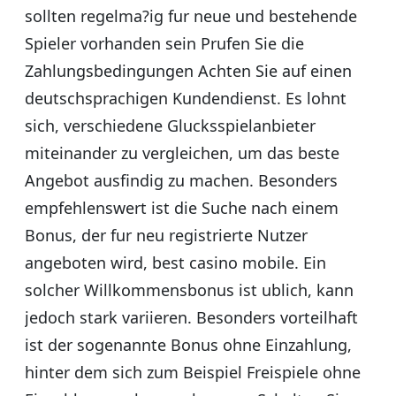
sollten regelma?ig fur neue und bestehende
Spieler vorhanden sein Prufen Sie die
Zahlungsbedingungen Achten Sie auf einen
deutschsprachigen Kundendienst. Es lohnt
sich, verschiedene Glucksspielanbieter
miteinander zu vergleichen, um das beste
Angebot ausfindig zu machen. Besonders
empfehlenswert ist die Suche nach einem
Bonus, der fur neu registrierte Nutzer
angeboten wird, best casino mobile. Ein
solcher Willkommensbonus ist ublich, kann
jedoch stark variieren. Besonders vorteilhaft
ist der sogenannte Bonus ohne Einzahlung,
hinter dem sich zum Beispiel Freispiele ohne