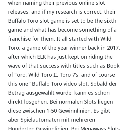
when naming their previous online slot
releases, and if my research is correct, their
Buffalo Toro slot game is set to be the sixth
game and what has become something of a
franchise for them. It all started with Wild
Toro, a game of the year winner back in 2017,
after which ELK has just kept on riding the
wave of that success with titles such as Book
of Toro, Wild Toro II, Toro 7’s, and of course
this one ‘ Buffalo Toro video slot. Sobald der
Betrag ausgewahlt wurde, kann es schon
direkt losgehen. Bei normalen Slots liegen
diese zwischen 1-50 Gewinnlinien. Es gibt
aber Spielautomaten mit mehreren
Hunderten Gewinnlinien. Bei Megaways Slots