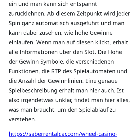
ein und man kann sich entspannt
zurucklehnen. Ab diesem Zeitpunkt wird jeder
Spin ganz automatisch ausgefuhrt und man
kann dabei zusehen, wie hohe Gewinne
einlaufen. Wenn man auf diesen klickt, erhalt
alle Informationen uber den Slot. Die Hohe
der Gewinn Symbole, die verschiedenen
Funktionen, die RTP des Spielautomaten und
die Anzahl der Gewinnlinien. Eine genaue
Spielbeschreibung erhalt man hier auch. Ist
also irgendetwas unklar, findet man hier alles,
was man braucht, um den Spielablauf zu
verstehen.
https://saberrentalcar.com/wheel-casino-