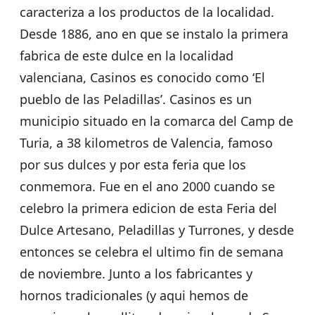
caracteriza a los productos de la localidad.
Desde 1886, ano en que se instalo la primera
fabrica de este dulce en la localidad
valenciana, Casinos es conocido como ‘El
pueblo de las Peladillas’. Casinos es un
municipio situado en la comarca del Camp de
Turia, a 38 kilometros de Valencia, famoso
por sus dulces y por esta feria que los
conmemora. Fue en el ano 2000 cuando se
celebro la primera edicion de esta Feria del
Dulce Artesano, Peladillas y Turrones, y desde
entonces se celebra el ultimo fin de semana
de noviembre. Junto a los fabricantes y
hornos tradicionales (y aqui hemos de