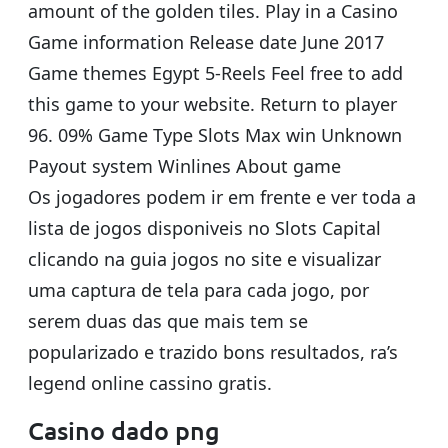
amount of the golden tiles. Play in a Casino
Game information Release date June 2017
Game themes Egypt 5-Reels Feel free to add
this game to your website. Return to player
96. 09% Game Type Slots Max win Unknown
Payout system Winlines About game
Os jogadores podem ir em frente e ver toda a
lista de jogos disponiveis no Slots Capital
clicando na guia jogos no site e visualizar
uma captura de tela para cada jogo, por
serem duas das que mais tem se
popularizado e trazido bons resultados, ra’s
legend online cassino gratis.
Casino dado png