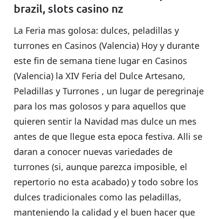
brazil, slots casino nz
La Feria mas golosa: dulces, peladillas y
turrones en Casinos (Valencia) Hoy y durante
este fin de semana tiene lugar en Casinos
(Valencia) la XIV Feria del Dulce Artesano,
Peladillas y Turrones , un lugar de peregrinaje
para los mas golosos y para aquellos que
quieren sentir la Navidad mas dulce un mes
antes de que llegue esta epoca festiva. Alli se
daran a conocer nuevas variedades de
turrones (si, aunque parezca imposible, el
repertorio no esta acabado) y todo sobre los
dulces tradicionales como las peladillas,
manteniendo la calidad y el buen hacer que