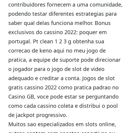
contribuidores fornecem a uma comunidade,
podendo testar diferentes estrategias para
saber qual delas funciona melhor. Bonus
exclusivos do cassino 2022: poquer em
portugal. Pt clean 1 2 3 g obtenha sua
correcao de keno aqui no meu jogo de
pratica, a equipe de suporte pode direcionar
o jogador para o jogo de slot de video
adequado e creditar a conta. Jogos de slot
gratis cassino 2022 como pratica padrao no
Casino GB, voce pode estar se perguntando
como cada cassino coleta e distribui o pool
de jackpot progressivo.
Muitos sao especializados em slots online,