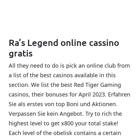
Ra’s Legend online cassino
gratis
All they need to do is pick an online club from
a list of the best casinos available in this
section. We list the best Red Tiger Gaming
casinos, their bonuses for April 2023. Erfahren
Sie als erstes von top Boni und Aktionen.
Verpassen Sie kein Angebot. Try to rich the
highest level to get x800 your total stake!
Each level of the obelisk contains a certain