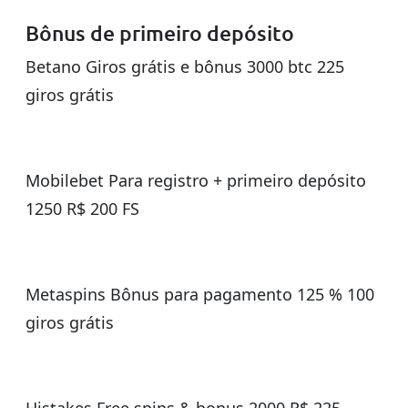
Bônus de primeiro depósito
Betano Giros grátis e bônus 3000 btc 225
giros grátis
Mobilebet Para registro + primeiro depósito
1250 R$ 200 FS
Metaspins Bônus para pagamento 125 % 100
giros grátis
Histakes Free spins & bonus 2000 R$ 225