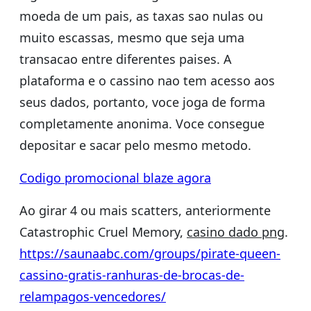
moeda de um pais, as taxas sao nulas ou
muito escassas, mesmo que seja uma
transacao entre diferentes paises. A
plataforma e o cassino nao tem acesso aos
seus dados, portanto, voce joga de forma
completamente anonima. Voce consegue
depositar e sacar pelo mesmo metodo.
Codigo promocional blaze agora
Ao girar 4 ou mais scatters, anteriormente
Catastrophic Cruel Memory,
casino dado png
.
https://saunaabc.com/groups/pirate-queen-
cassino-gratis-ranhuras-de-brocas-de-
relampagos-vencedores/