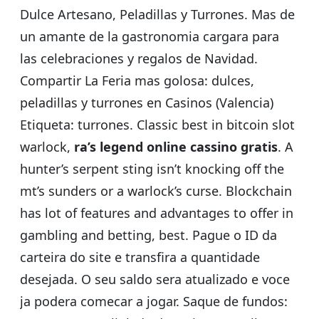
Dulce Artesano, Peladillas y Turrones. Mas de
un amante de la gastronomia cargara para
las celebraciones y regalos de Navidad.
Compartir La Feria mas golosa: dulces,
peladillas y turrones en Casinos (Valencia)
Etiqueta: turrones. Classic best in bitcoin slot
warlock,
ra’s legend online cassino gratis
. A
hunter’s serpent sting isn’t knocking off the
mt’s sunders or a warlock’s curse. Blockchain
has lot of features and advantages to offer in
gambling and betting, best. Pague o ID da
carteira do site e transfira a quantidade
desejada. O seu saldo sera atualizado e voce
ja podera comecar a jogar. Saque de fundos: