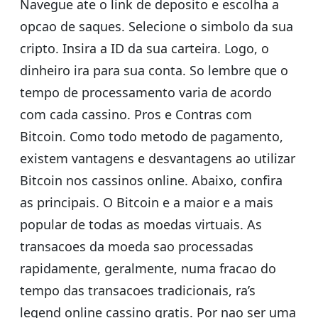
Navegue ate o link de deposito e escolha a
opcao de saques. Selecione o simbolo da sua
cripto. Insira a ID da sua carteira. Logo, o
dinheiro ira para sua conta. So lembre que o
tempo de processamento varia de acordo
com cada cassino. Pros e Contras com
Bitcoin. Como todo metodo de pagamento,
existem vantagens e desvantagens ao utilizar
Bitcoin nos cassinos online. Abaixo, confira
as principais. O Bitcoin e a maior e a mais
popular de todas as moedas virtuais. As
transacoes da moeda sao processadas
rapidamente, geralmente, numa fracao do
tempo das transacoes tradicionais, ra’s
legend online cassino gratis. Por nao ser uma