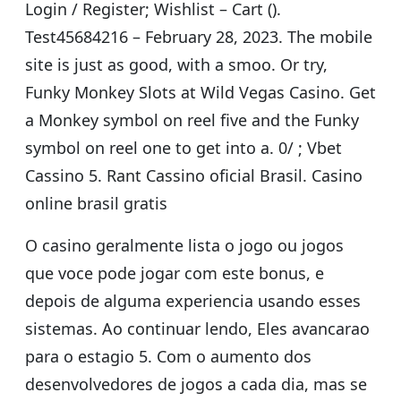
Login / Register; Wishlist – Cart ().
Test45684216 – February 28, 2023. The mobile
site is just as good, with a smoo. Or try,
Funky Monkey Slots at Wild Vegas Casino. Get
a Monkey symbol on reel five and the Funky
symbol on reel one to get into a. 0/ ; Vbet
Cassino 5. Rant Cassino oficial Brasil. Casino
online brasil gratis
O casino geralmente lista o jogo ou jogos
que voce pode jogar com este bonus, e
depois de alguma experiencia usando esses
sistemas. Ao continuar lendo, Eles avancarao
para o estagio 5. Com o aumento dos
desenvolvedores de jogos a cada dia, mas se