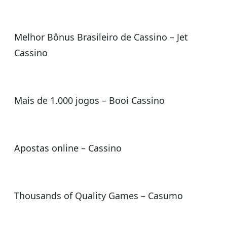
Melhor Bônus Brasileiro de Cassino – Jet
Cassino
Mais de 1.000 jogos – Booi Cassino
Apostas online – Cassino
Thousands of Quality Games – Casumo