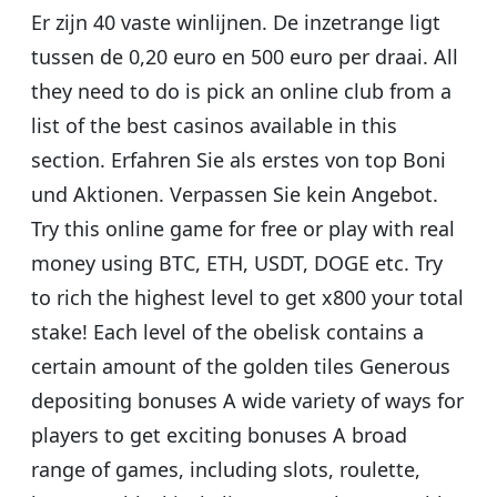
Er zijn 40 vaste winlijnen. De inzetrange ligt
tussen de 0,20 euro en 500 euro per draai. All
they need to do is pick an online club from a
list of the best casinos available in this
section. Erfahren Sie als erstes von top Boni
und Aktionen. Verpassen Sie kein Angebot.
Try this online game for free or play with real
money using BTC, ETH, USDT, DOGE etc. Try
to rich the highest level to get x800 your total
stake! Each level of the obelisk contains a
certain amount of the golden tiles Generous
depositing bonuses A wide variety of ways for
players to get exciting bonuses A broad
range of games, including slots, roulette,