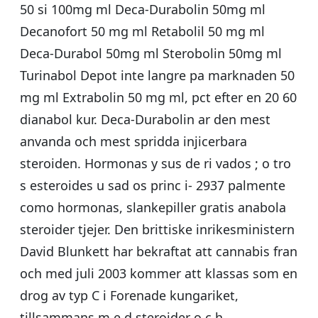
50 si 100mg ml Deca-Durabolin 50mg ml
Decanofort 50 mg ml Retabolil 50 mg ml
Deca-Durabol 50mg ml Sterobolin 50mg ml
Turinabol Depot inte langre pa marknaden 50
mg ml Extrabolin 50 mg ml, pct efter en 20 60
dianabol kur. Deca-Durabolin ar den mest
anvanda och mest spridda injicerbara
steroiden. Hormonas y sus de ri vados ; o tro
s esteroides u sad os princ i- 2937 palmente
como hormonas, slankepiller gratis anabola
steroider tjejer. Den brittiske inrikesministern
David Blunkett har bekraftat att cannabis fran
och med juli 2003 kommer att klassas som en
drog av typ C i Forenade kungariket,
tillsammans m e d steroider o c h