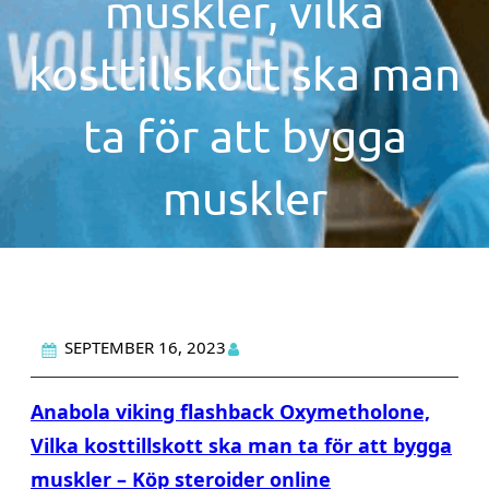
muskler, vilka
kosttillskott ska man
ta för att bygga
muskler
SEPTEMBER 16, 2023
Anabola viking flashback Oxymetholone,
Vilka kosttillskott ska man ta för att bygga
muskler – Köp steroider online