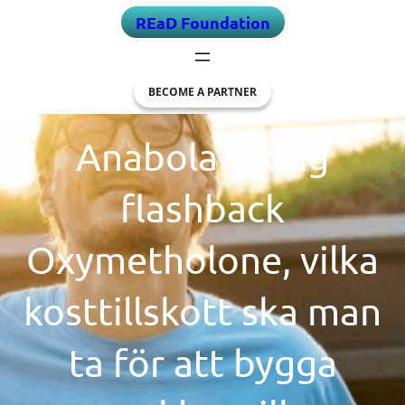
Skip
REaD Foundation
to
content
BECOME A PARTNER
Anabola viking
flashback
Oxymetholone, vilka
kosttillskott ska man
ta för att bygga