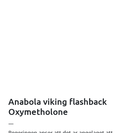
Anabola viking flashback
Oxymetholone
—
Regeringen anser att det ar angelaget att