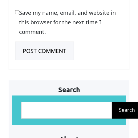
Save my name, email, and website in
this browser for the next time I
comment.
Search
S
e
Search
a
r
c