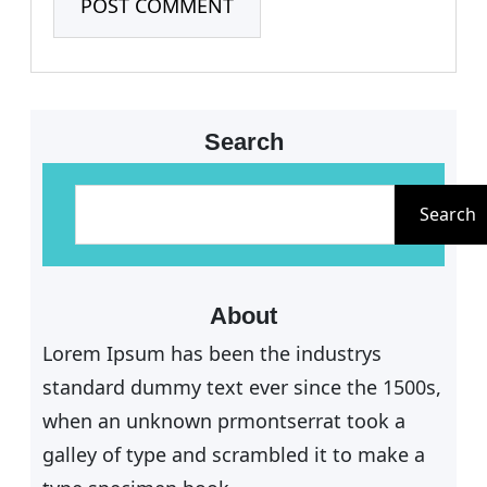
Search
S
e
Search
a
r
c
About
h
Lorem Ipsum has been the industrys
standard dummy text ever since the 1500s,
when an unknown prmontserrat took a
galley of type and scrambled it to make a